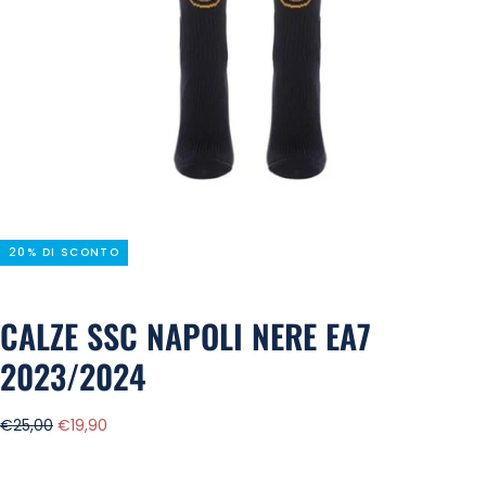
20% DI SCONTO
CALZE SSC NAPOLI NERE EA7
2023/2024
Prezzo
Prezzo
€25,00
€19,90
regolare
di
vendita