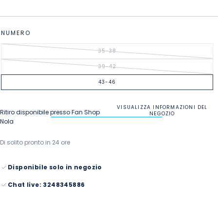
NUMERO
35-38
VARIANTE
ESAURITA
O
39-42
NON
VARIANTE
DISPONIBILE
ESAURITA
O
43-46
NON
DISPONIBILE
VISUALIZZA INFORMAZIONI DEL
Ritiro disponibile presso
Fan Shop
NEGOZIO
Nola
Di solito pronto in 24 ore
Disponibile solo in negozio
Chat live:
3248345886