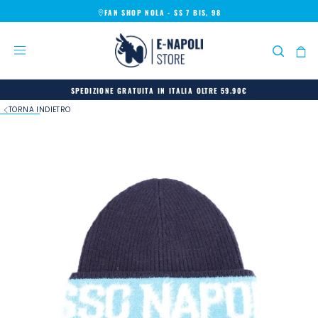
FAN SHOP NOLA - SS 7 BIS, 98
SALTA
AL
CONTENUTO
SPEDIZIONE GRATUITA IN ITALIA OLTRE 59.90€
TORNA INDIETRO