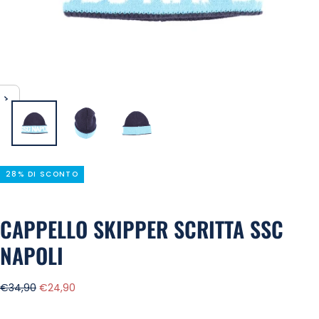
28% DI SCONTO
CAPPELLO SKIPPER SCRITTA SSC
NAPOLI
Prezzo
Prezzo
€34,90
€24,90
regolare
di
vendita