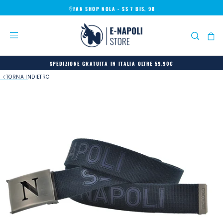
FAN SHOP NOLA - SS 7 BIS, 98
SALTA
AL
CONTENUTO
SPEDIZIONE GRATUITA IN ITALIA OLTRE 59.90€
TORNA INDIETRO