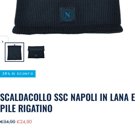
28% DI SCONTO
SCALDACOLLO SSC NAPOLI IN LANA E
PILE RIGATINO
Prezzo
Prezzo
€34,90
€24,90
regolare
di
vendita