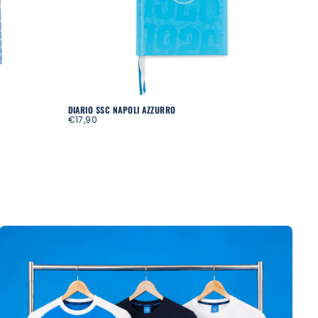
DIARIO SSC NAPOLI AZZURRO
DIARI
REGULAR
REGU
€17,90
€17,
PRICE
PRIC