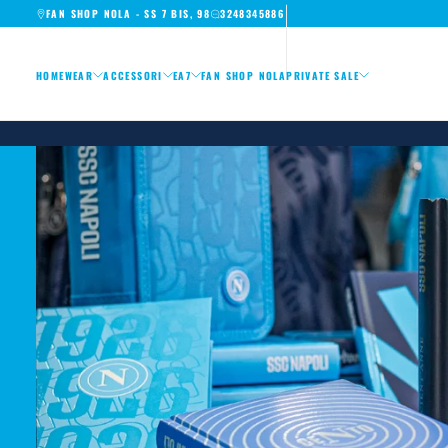
FAN SHOP NOLA - SS 7 BIS, 98
3248345886
SKIP
TO
CONTENT
HOMEWEAR
ACCESSORI
EA7
FAN SHOP NOLA
PRIVATE SALE